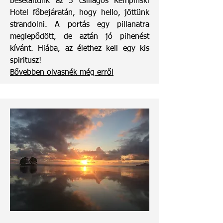
besétáltunk az 5 csillagos Kempinski
Hotel főbejáratán, hogy hello, jöttünk
strandolni. A portás egy pillanatra
meglepődött, de aztán jó pihenést
kívánt. Hiába, az élethez kell egy kis
spiritusz!
Bővebben olvasnék még erről