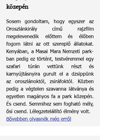
közepén
Sosem gondoltam, hogy egyszer az
Oroszlánkirály című rajzfilm
megelevenedik előttem és élőben
fogom látni az ott szereplő állatokat.
Kenyában, a Masai Mara Nemzeti park-
ban pedig ez történt, testvéremmel egy
szafari túrán vettünk részt és
karnyújtásnyira gurult el a dzsippünk
az oroszlánoktól, zsiráfoktól. Közben
pedig a végtelen szavanna látványa és
egyetlen magányos fa a park közepén.
És csend. Semmihez sem fogható mély,
ősi csend. Lélegzetelállító élmény volt.
Bővebben olvasnék még erről