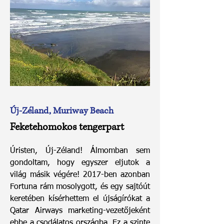
Új-Zéland, Muriway Beach
Feketehomokos tengerpart
Úristen, Új-Zéland! Álmomban sem
gondoltam, hogy egyszer eljutok a
világ másik végére! 2017-ben azonban
Fortuna rám mosolygott, és egy sajtóút
keretében kísérhettem el újságírókat a
Qatar Airways marketing-vezetőjeként
ebbe a csodálatos országba. Ez a szinte