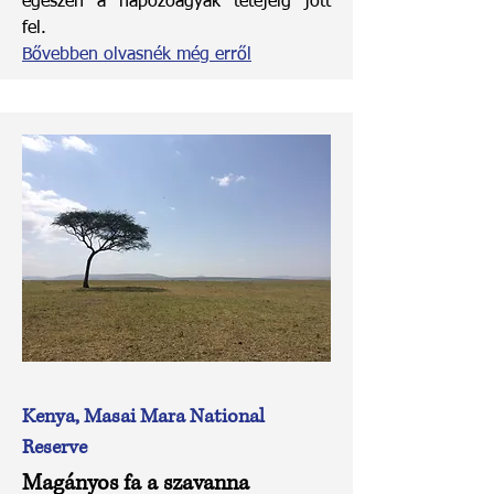
egészen a napozóágyak tetejéig jött
fel.
Bővebben olvasnék még erről
Kenya, Masai Mara National
Reserve
Magányos fa a szavanna