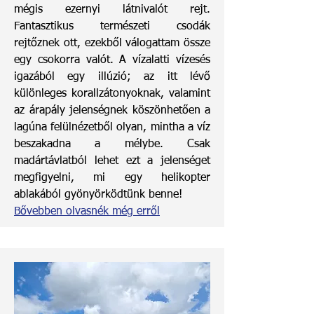
mégis ezernyi látnivalót rejt.
Fantasztikus természeti csodák
rejtőznek ott, ezekből válogattam össze
egy csokorra valót. A vízalatti vízesés
igazából egy illúzió; az itt lévő
különleges korallzátonyoknak, valamint
az árapály jelenségnek köszönhetően a
lagúna felülnézetből olyan, mintha a víz
beszakadna a mélybe. Csak
madártávlatból lehet ezt a jelenséget
megfigyelni, mi egy helikopter
ablakából gyönyörködtünk benne!
Bővebben olvasnék még erről