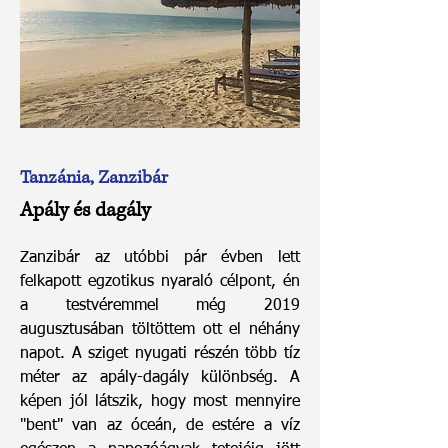
Tanzánia, Zanzibár
Apály és dagály
Zanzibár az utóbbi pár évben lett
felkapott egzotikus nyaraló célpont, én
a testvéremmel még 2019
augusztusában töltöttem ott el néhány
napot. A sziget nyugati részén több tíz
méter az apály-dagály különbség. A
képen jól látszik, hogy most mennyire
"bent" van az óceán, de estére a víz