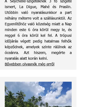
A Seychelle-szigeteknek 3 fő szigete
ismert, La Digue, Mahé és Praslin.
Utóbbin való nyaralásunkkor a part
néhány méterre volt a szállásunktól. Az
Egyenlítőhöz való közelség miatt a Nap
minden este 6 óra körül megy le, és
reggel 6 óra körül kel fel. A trópusi
időjárás végett pedig hatalmas felhők
képződnek, amelyek szinte ráülnek az
óceánra. Azt hiszem, megérte a
nyaralás alatt korán kelni.
Bővebben olvasnék még erről