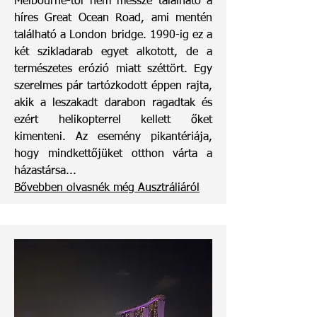
Melbourne-től nem messze található a
híres Great Ocean Road, ami mentén
található a London bridge. 1990-ig ez a
két szikladarab egyet alkotott, de a
természetes erózió miatt széttört. Egy
szerelmes pár tartózkodott éppen rajta,
akik a leszakadt darabon ragadtak és
ezért helikopterrel kellett őket
kimenteni. Az esemény pikantériája,
hogy mindkettőjüket otthon várta a
házastársa...
Bővebben olvasnék még Ausztráliáról