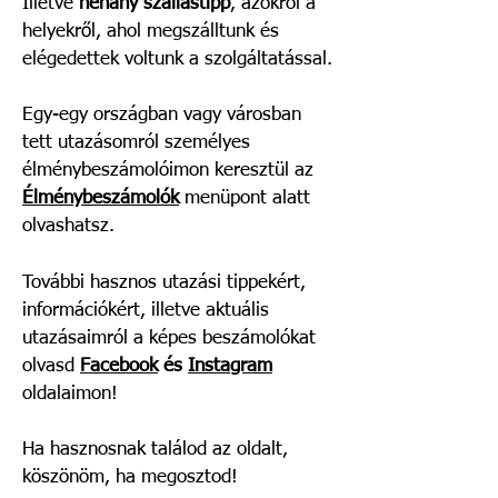
Illetve
néhány szállástipp
, azokról a
helyekről, ahol megszálltunk és
elégedettek voltunk a szolgáltatással.
Egy-egy országban vagy városban
tett utazásomról személyes
élménybeszámolóimon keresztül az
Élménybeszámolók
menüpont alatt
olvashatsz.
További hasznos utazási tippekért,
információkért, illetve aktuális
utazásaimról a képes beszámolókat
olvasd
Facebook
és
Instagram
oldalaimon!
Ha hasznosnak találod az oldalt,
köszönöm, ha megosztod!