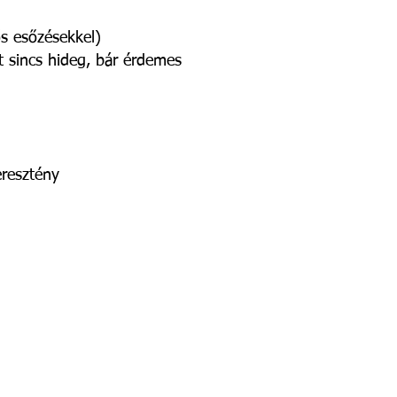
s esőzésekkel)
tt sincs hideg, bár érdemes
eresztény