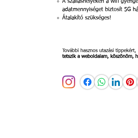
A szálláshelyeken a wifi gyeng
adatmennyiséget biztosít 5G há
Átalakító szükséges!
További hasznos utazási tippekért
tetszik a weboldalam, köszönöm, 