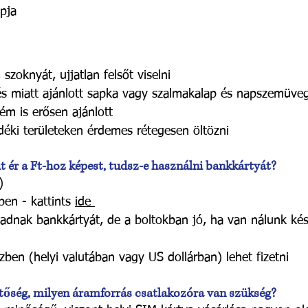
pja
szoknyát, ujjatlan felsőt viselni
és miatt ajánlott sapka vagy szalmakalap és napszemüveg
m is erősen ajánlott
déki területeken érdemes rétegesen öltözni
 ér a Ft-hoz képest, tudsz-e használni bankkártyát?
)
ben - kattints
ide
gadnak bankkártyát, de a boltokban jó, ha van nálunk ké
ben (helyi valutában vagy US dollárban) lehet fizetni
hetőség, milyen áramforrás csatlakozóra van szükség?