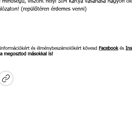
e minőségű, viszont helyi SIM kártya vásárlása nagyon o
lózaton! (repülőtéren érdemes venni)
, információkért és élménybeszámolókért kövesd
Facebook
és
In
ha megosztod másokkal is!