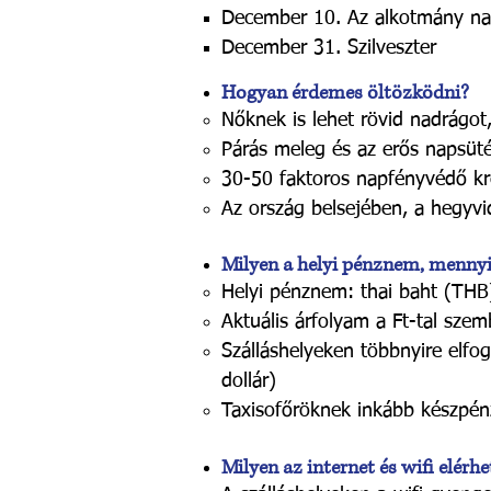
December 10. Az alkotmány na
December 31. Szilveszter
Hogyan érdemes öltözködni?
Nőknek is lehet rövid nadrágot, 
Párás meleg és az erős napsüt
30-50 faktoros napfényvédő kré
Az ország belsejében, a hegyvi
Milyen a helyi pénznem, mennyit
Helyi pénznem: thai baht​ (THB
Aktuális árfolyam a Ft-tal szem
Szálláshelyeken többnyire elfo
dollár)
Taxisofőröknek inkább készpénz
Milyen az internet és wifi elér