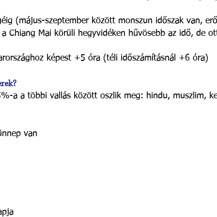
égéig (május-szeptember között monszun időszak van, erő
tve a Chiang Mai körüli hegyvidéken hűvösebb az idő, de o
rországhoz képest +5 óra (téli időszámításnál +6 óra)
erek?
-a a többi vallás között oszlik meg: hindu, muszlim, k
 ünnep van
apja