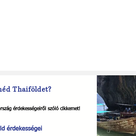
néd Thaiföldet?
ország érdekességeiről szóló cikkemet!
ld érdekességei