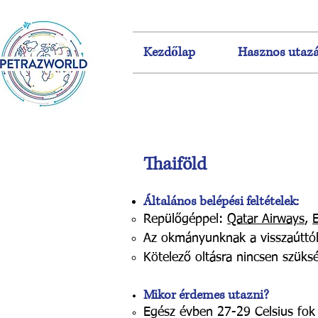
Kezdőlap
Hasznos utazá
Thaiföld
​
Általános belépési feltételek:
Repülőgéppel:
Qatar Airways
,
Az okmányunknak a viss
zaúttó
Kötelező oltásra nincsen szüksé
Mikor érdemes utazni?
Egész évben 27-29 Celsius fok