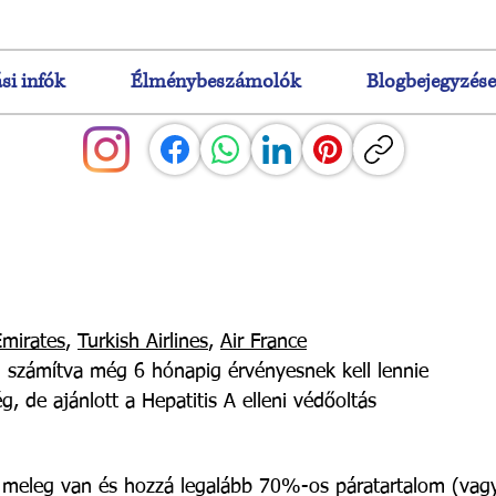
si infók
Élménybeszámolók
Blogbejegyzés
Emirates
,
Turkish Airlines
,
Air France
l számítva még 6 hónapig érvényesnek kell lennie
g, de ajánlott a Hepatitis A elleni védőoltás
 meleg van és hozzá legalább 70%-os páratartalom (vagy