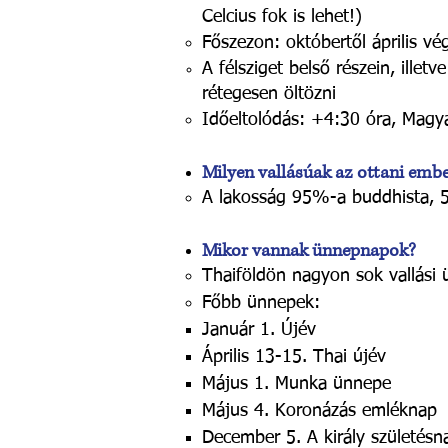
Celcius fok is lehet!)​
Főszezon: októbertől április v
A félsziget belső részein, ille
rétegesen öltözni
Időeltolódás: +4:30 óra, Magya
Milyen vallásúak az ottani emb
A lakosság 95%-a buddhista, 5%
Mikor vannak ünnepnapok?
Thaiföldön nagyon sok vallási
Főbb ünnepek:
Január 1. Újév​
Április 13-15. Thai újév
Május 1. Munka ünnepe
Május 4. Koronázás emléknap
December 5. A király születésn