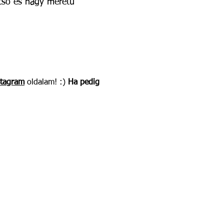
lcsó és nagy méretű
stagram
oldalam! :)
Ha pedig