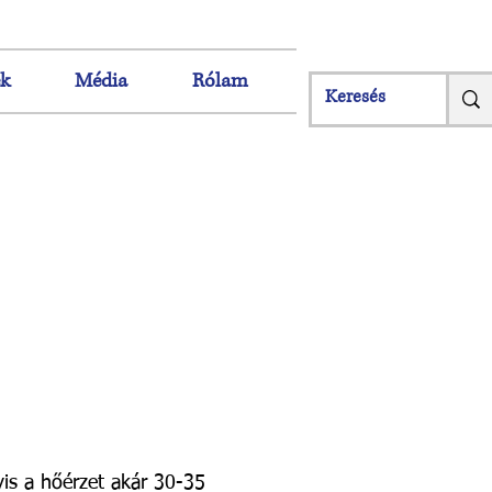
ek
Média
Rólam
is a hőérzet akár 30-35