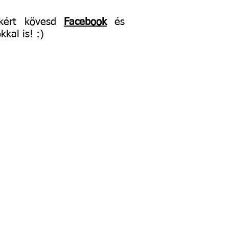
lókért kövesd
Facebook
és
kal is! :)