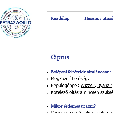
Kezdőlap
Hasznos utazá
Ciprus
Belépési feltételek á
ltalánosan:
Megközelíthetőség:
Repül
őgéppel:
WizzAir
,
Ryanair
Kötelező oltásra nincsen szüks
Mikor érdemes uta
zni?