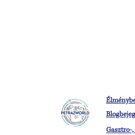
Élményb
Blogbeje
Gasztro-, 