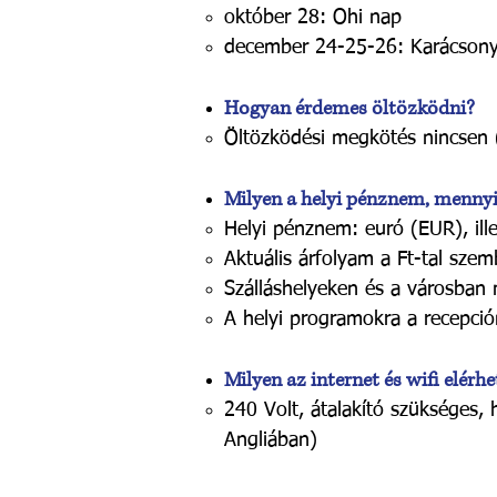
október 28: Ohi nap
december 24-25-26: Karácson
Hogyan érdemes öltözködni?
Öltözködési megkötés nincsen (t
Milyen a helyi pénznem, mennyit
Helyi pénznem: euró (EUR
), il
Aktuális árfolyam a Ft-tal szem
Szálláshelyeken és a városban 
A helyi programokra a recepció
Milyen az internet és wifi elér
240 Volt, átalakító szükséges,
Angliában)