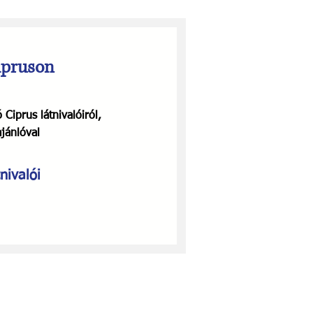
ipruson
iprus látnivalóiról,
jánlóval
nivalói