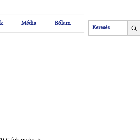
ek
Média
Rólam