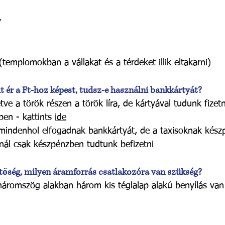
y
emplomokban a vállakat és a térdeket illik eltakarni)
 ér a Ft-hoz képest, tudsz-e használni bankkártyát?
letve a török részen a török líra, de kártyával tudunk fizet
ben - kattints
ide
mindenhol elfogadnak bankkártyát, de a taxisoknak készp
nál csak készpénzben tudtunk befizetni
hetőség, milyen áramforrás csatlakozóra van szükség?
 háromszög alakban három kis téglalap alakú benyílás va