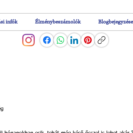
si infók
Élménybeszámolók
Blogbejegyzés
ég