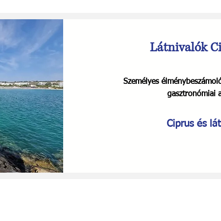
Látnivalók C
Személyes élménybeszámoló C
gasztronómiai a
Ciprus és lát