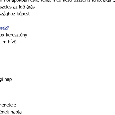
éli hónapokban esik, tehát még késő ősszel is lehet akár 
szeles az időjárás
szághoz képest
erek?
ox keresztény
lim hívő
gi nap
p
menetele
gének napja