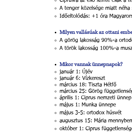
Ciprusra az eső szinte csak a t
A tenger
közelsége miatt néha 
Időeltolódás: +1 óra Magyaror
Milyen vallásúak az ottani emb
A görög lakosság 90%-a ortod
A török lakosság 100%-a musz
Mikor vannak ünnepnapok?
január 1: Újév
január 6: Vízkereszt
március 18: Tiszta Hétfő
március 25: Görög függetlensé
április 1: Ciprus nemzeti ünne
május 1: Munka ünnepe
május 3-5: ortodox húsvét
augusztus 15: Mária mennybe
október 1: Ciprus függetlensé