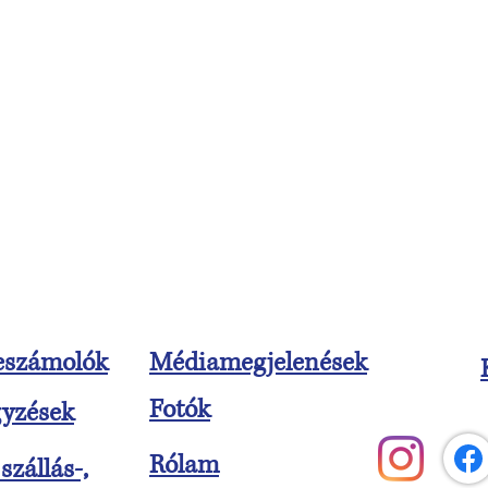
eszámolók
Médiamegjelenések
Fotók
gyzések
Rólam
szállás-,