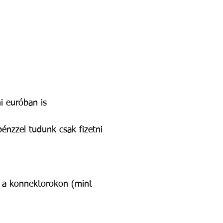
ni euróban is
énzzel tudunk csak fizetni
n a konnektoro
kon (mint