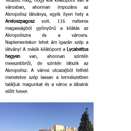
Tetszett még, hogy sok kilátópont van a 
városban, ahonnan impozáns az 
Akropolisz látványa, egyik ilyen hely a 
Areioszpagosz
 volt. 116 méteres 
magasságból gyönyörű a kilátás az 
Akropoliszra és a városra. 
Naplementekor lehet ám igazán szép a 
látvány! A másik kilátópont a 
Lycabettus 
hegyen
 van, ahonnan szintén 
messzebbről, de szintén látszik az 
Akropolisz. A városi utcazajból felfelé 
menetelve szép lassan a természetben 
találjuk magunkat és a város a lábaink 
előtt hever.