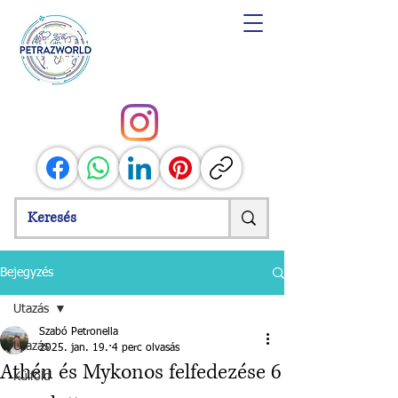
Bejegyzés
Utazás
Szabó Petronella
Utazás
2025. jan. 19.
4 perc olvasás
Athén és Mykonos felfedezése 6
Külföld