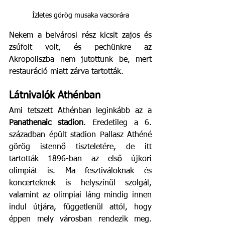
Ízletes görög musaka vacsorára
Nekem a belvárosi rész kicsit zajos és 
zsúfolt volt, és pechünkre az 
Akropoliszba nem jutottunk be, mert 
restauráció miatt zárva tartották.
Látnivalók Athénban
Ami tetszett Athénban leginkább az a 
Panathenaic stadion
. Eredetileg a 6. 
században épült stadion Pallasz Athéné 
görög istennő tiszteletére, de itt 
tartották 1896-ban az első újkori 
olimpiát is. Ma fesztiváloknak és 
koncerteknek is helyszínül szolgál, 
valamint az olimpiai láng mindig innen 
indul útjára, függetlenül attól, hogy 
éppen mely városban rendezik meg. 