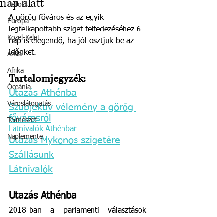
nap alatt
Belföld
A görög főváros és az egyik 
Európa
legfelkapottabb sziget felfedezéséhez 6 
Közel-Kelet
nap is elegendő, ha jól osztjuk be az 
időnket. 
Ázsia
Afrika
Tartalomjegyzék:
Óceánia
Utazás Athénba
Városlátogatás
Szubjektív vélemény a görög 
fővárosról
Természet
Látnivalók Athénban
Naplemente
Utazás Mykonos szigetére
Szállásunk
Látnivalók
Utazás Athénba
2018-ban a parlamenti választások 