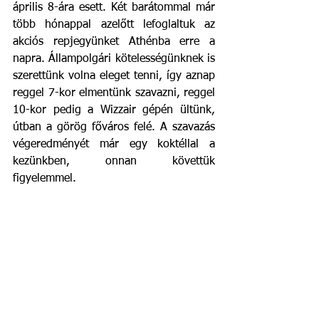
április 8-ára esett. Két barátommal már 
több hónappal azelőtt lefoglaltuk az 
akciós repjegyünket Athénba erre a 
napra. Állampolgári kötelességünknek is 
szerettünk volna eleget tenni, így aznap 
reggel 7-kor elmentünk szavazni, reggel 
10-kor pedig a Wizzair gépén ültünk, 
útban a görög főváros felé. A szavazás 
végeredményét már egy koktéllal a 
kezünkben, onnan követtük 
figyelemmel.