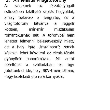
Armenistis Világítótorony
A szigetnek az észak-nyugati 
csücskében található sziklás hegyoldal, 
amely belevész a tengerbe, és a 
világítótorony látványa a reggeli 
ködben, már-már misztikusan 
romantikusnak hat. A toronyba nem 
lehetett felmenni balesetveszély miatt, 
de a hely igazi „insta-spot”; remek 
képeket lehet készíteni az elénk táruló 
gyönyörű panorámával. Mi autót 
béreltünk a szállodában és úgy 
jutottunk el ide, helyi BKV-t nem láttam, 
hogy közlekedne erre a környékre.