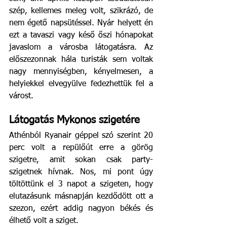
szép, kellemes meleg volt, szikrázó, de 
nem égető napsütéssel. Nyár helyett én 
ezt a tavaszi vagy késő őszi hónapokat 
javaslom a városba látogatásra. Az 
előszezonnak hála turisták sem voltak 
nagy mennyiségben, kényelmesen, a 
helyiekkel elvegyülve fedezhettük fel a 
várost.
Látogatás Mykonos szigetére
Athénból Ryanair géppel szó szerint 20 
perc volt a repülőút erre a görög 
szigetre, amit sokan csak party-
szigetnek hívnak. Nos, mi pont úgy 
töltöttünk el 3 napot a szigeten, hogy 
elutazásunk másnapján kezdődött ott a 
szezon, ezért addig nagyon békés és 
élhető volt a sziget.