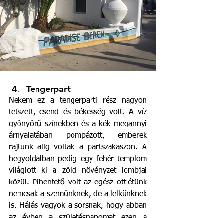
Tengerpart
Nekem ez a tengerparti rész nagyon 
tetszett, csend és békesség volt. A víz 
gyönyörű színekben és a kék megannyi 
árnyalatában pompázott, emberek 
rajtunk alig voltak a partszakaszon. A 
hegyoldalban pedig egy fehér templom 
világlott ki a zöld növényzet lombjai 
közül. Pihentető volt az egész ottlétünk 
nemcsak a szemünknek, de a lelkünknek 
is. Hálás vagyok a sorsnak, hogy abban 
az évben a születésnapomat ezen a 