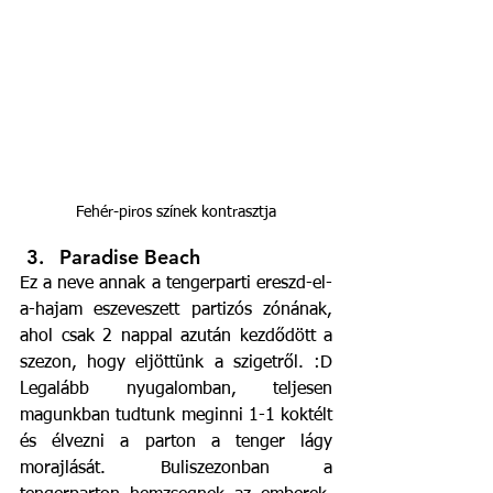
Fehér-piros színek kontrasztja
Paradise Beach
Ez a neve annak a tengerparti ereszd-el-
a-hajam eszeveszett partizós zónának, 
ahol csak 2 nappal azután kezdődött a 
szezon, hogy eljöttünk a szigetről. :D 
Legalább nyugalomban, teljesen 
magunkban tudtunk meginni 1-1 koktélt 
és élvezni a parton a tenger lágy 
morajlását. Buliszezonban a 