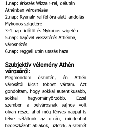
1.nap: érkezés Wizzair-rel, délután 
Athénban városnézés
2.nap: Ryanair-rel fél óra alatt landolás 
Mykonos szigetére
3-4.nap: időtöltés Mykonos szigetén
5.nap: hajóval visszatérés Athénba, 
városnézés
6.nap: reggeli után utazás haza
Szubjektív vélemény Athén 
városáról:
Megmondom őszintén, én Athén 
városától kicsit többet vártam. Azt 
gondoltam, hogy sokkal autentikusabb, 
sokkal hagyományőrzőbb. Ezzel 
szemben a belvárosnak sajnos volt 
olyan része, ahol még fényes nappal is 
félve sétáltunk az utcán, mindenhol 
bedeszkázott ablakok, üzletek, a szemét 