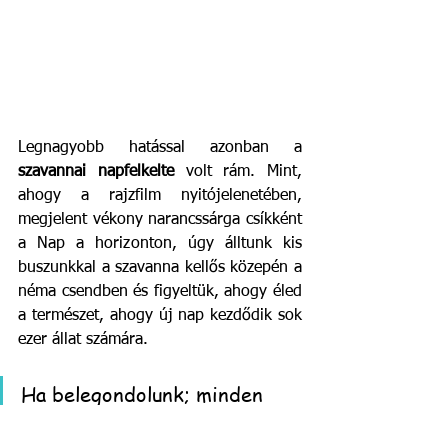
Legnagyobb hatással azonban a 
szavannai napfelkelte
 volt rám. Mint, 
ahogy a rajzfilm nyitójelenetében, 
megjelent vékony narancssárga csíkként 
a Nap a horizonton, úgy álltunk kis 
buszunkkal a szavanna kellős közepén a 
néma csendben és figyeltük, ahogy éled 
a természet, ahogy új nap kezdődik sok 
ezer állat számára. 
Ha belegondolunk; minden 
nap tele van reménnyel és 
lehetőséggel. 