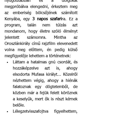
nyugodtabban és a dolgokat 
megpróbálva elengedni, érkeztem meg 
az emberiség bölcsőjének számított 
Kenyába, egy 
3 napos szafari
ra. Ez a 
program, talán nem túlzás azt 
mondanom, hogy életre szóló élményt 
jelentett számomra. Mintha az 
Oroszlánkirály című rajzfilm elevenedett 
volna meg előttem, én pedig külső 
megfigyelője lehettem a történetnek:
Láttam a hatalmas gnú csordát, és 
hozzáképzelve azt is, ahogy 
elsodorta Mufasa királyt... Közelről 
nézhettem végig, ahogy a hiénák 
falatoznak egy dögtetemből, de 
közben már a fejük felett köröznek 
a keselyűk, mert ők is részt kérnek 
belőle. 
Lélegzetvisszafojtva figyelhettem, 