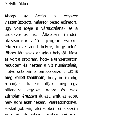
életvitelükben. 
Ahogy az óceán is egyszer 
visszahúzódott, másszor pedig előretört, 
úgy volt ideje a várakozásnak és a 
cselekvésnek is. Általában minden 
utazásomkor zsúfolt programtervekkel 
érkezem az adott helyre, hogy minél 
többet láthassak az adott helyből. Most 
az volt a program, hogy a tengerparton 
feküdtem és néztem a víz hullámzását, 
illetve sétáltam a partszakaszon. 
Ezt is 
meg kellett tanulnom
; hogy ne mindig 
rohanjak, hanem álljak meg egy 
pillanatra, egy-két napra és csak 
szimplán érezzem át azt, amit az adott 
hely adni akar nekem. Visszagondolva, 
sokkal jobban, élénkebben emlékszem 