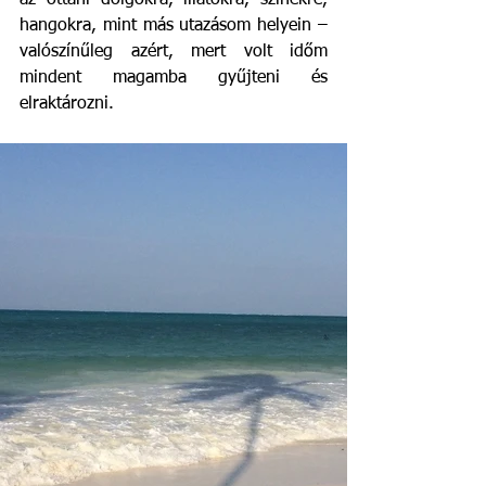
az ottani dolgokra, illatokra, színekre, 
hangokra, mint más utazásom helyein – 
valószínűleg azért, mert volt időm 
mindent magamba gyűjteni és 
elraktározni.  