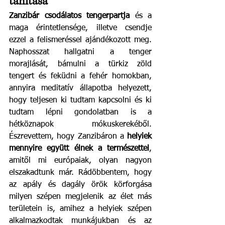
tanítása
Zanzibár csodálatos tengerpartja
 és a 
maga érintetlensége, illetve csendje 
ezzel a felismeréssel ajándékozott meg. 
Naphosszat hallgatni a tenger 
morajlását, bámulni a türkiz zöld 
tengert és feküdni a fehér homokban, 
annyira meditatív állapotba helyezett, 
hogy teljesen ki tudtam kapcsolni és ki 
tudtam lépni gondolatban is a 
hétköznapok mókuskerekéből. 
Észrevettem, hogy Zanzibáron a 
helyiek 
mennyire együtt élnek a természettel
, 
amitől mi európaiak, olyan nagyon 
elszakadtunk már. Rádöbbentem, hogy 
az apály és dagály örök körforgása 
milyen szépen megjelenik az élet más 
területein is, amihez a helyiek szépen 
alkalmazkodtak munkájukban és az 