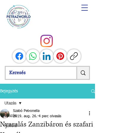
Bejegyzés
Utazás
Szabó Petronella
Utazás
2019. aug. 26.
4 perc olvasás
Nyaralás Zanzibáron és szafari
Külföld