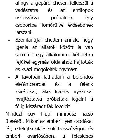
ahogy a gepárd éhesen felkészül a 
vadászatra, és az antilopok 
összezárva próbálnak egy 
csoportba tömörülve erősebbnek 
látszani. 
Szemtanúja lehettem annak, hogy 
igenis az állatok között is van 
szeretet: egy alkalommal két zebra 
fejüket egymás oldalához hajtották 
és kvázi megölelték egymást. 
A távolban láthattam a bolondos 
elefántcsordát és a félénk 
zsiráfokat, akik kecses nyakukat 
nyújtóztatva próbálták legelni a 
félig kiszáradt fák leveleit. 
Mindezt egy hippi minibusz hátsó 
üléséről. Mikor az ember ilyen csodákat 
lát, elfelejtkezik a sok bosszúságon és 
emberi gyarlóságon, a felesleges 