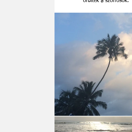
örültek a szörfösök. 