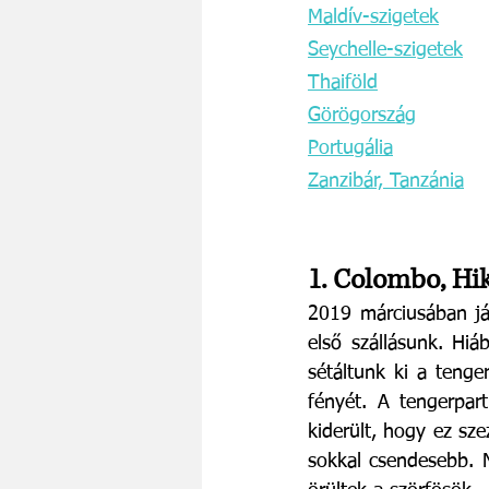
Maldív-szigetek
Seychelle-szigetek
Thaiföld
Görögország
Portugália
Zanzibár, Tanzánia
1. Colombo, Hi
2019 márciusában já
első szállásunk. Hiá
sétáltunk ki a tenger
fényét. A tengerpar
kiderült, hogy ez sze
sokkal csendesebb. N