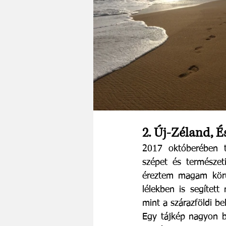
2. Új-Zéland, É
2017 októberében t
szépet és természet
éreztem magam körü
lélekben is segített
mint a szárazföldi be
Egy tájkép nagyon be