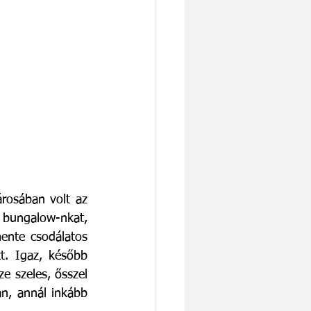
osában volt az 
 bungalow-nkat, 
mente csodálatos 
. Igaz, később 
e szeles, ősszel 
n, annál inkább 