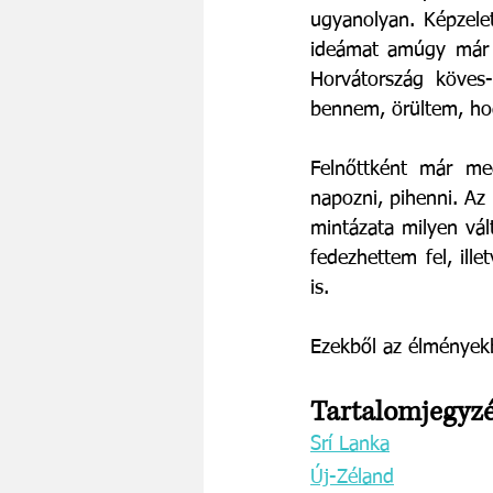
ugyanolyan. Képzele
ideámat amúgy már 
Horvátország köves-
bennem, örültem, ho
Felnőttként már meg
napozni, pihenni. Az 
mintázata milyen vál
fedezhettem fel, ill
is. 
Ezekből az élményekb
Tartalomjegyzé
Srí Lanka
Új-Zéland