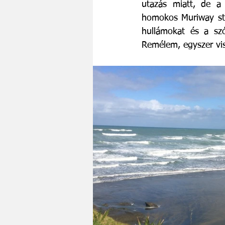
utazás miatt, de a 
homokos Muriway str
hullámokat és a szó
Remélem, egyszer viss