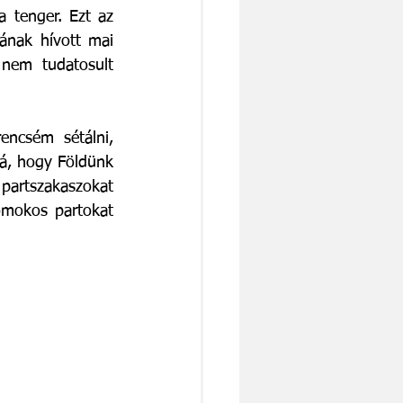
tenger. Ezt az 
nak hívott mai 
nem tudatosult 
ncsém sétálni, 
rá, hogy Földünk 
partszakaszokat 
omokos partokat 