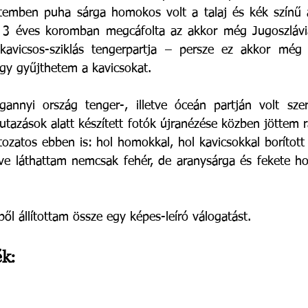
temben puha sárga homokos volt a talaj és kék színű a 
3 éves koromban megcáfolta az akkor még Jugoszláviá
kavicsos-sziklás tengerpartja – persze ez akkor még 
gy gyűjthetem a kavicsokat.
annyi ország tenger-, illetve óceán partján volt szere
utazások alatt készített fotók újranézése közben jöttem 
tozatos ebben is: hol homokkal, hol kavicsokkal borított 
etve láthattam nemcsak fehér, de aranysárga és fekete h
ől állítottam össze egy képes-leíró válogatást.
k: