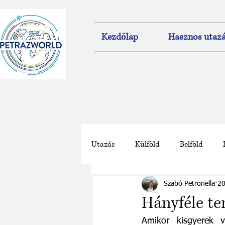
Kezdőlap
Hasznos utazá
Utazás
Külföld
Belföld
Természet
Naplemente
Szabó Petronella
20
Hányféle te
Amikor kisgyerek 