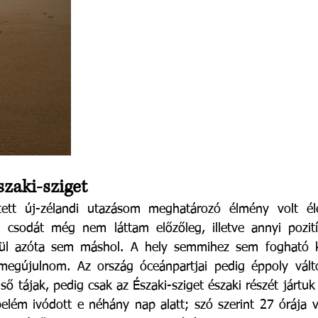
szaki-sziget
ett új-zélandi utazásom meghatározó élmény volt él
i csodát még nem láttam előzőleg, illetve annyi pozití
l azóta sem máshol. A hely semmihez sem fogható kü
 megújulnom. Az ország óceánpartjai pedig éppoly válto
lső tájak, pedig csak az Északi-sziget északi részét jártuk
lém ivódott e néhány nap alatt; szó szerint 27 órája v