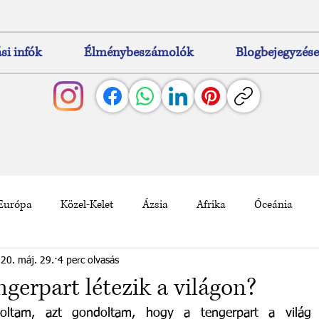
si infók
Élménybeszámolók
Blogbejegyzés
Európa
Közel-Kelet
Ázsia
Afrika
Óceánia
20. máj. 29.
4 perc olvasás
ngerpart létezik a világon?
voltam, azt gondoltam, hogy a tengerpart a világ 