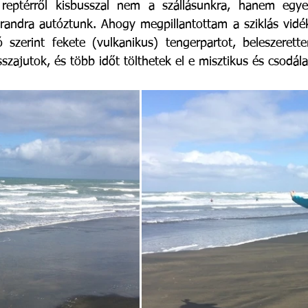
reptérről kisbusszal nem a szállásunkra, hanem egye
andra autóztunk. Ahogy megpillantottam a sziklás vidék
 szerint fekete (vulkanikus) tengerpartot, beleszerett
zajutok, és több időt tölthetek el e misztikus és csodála