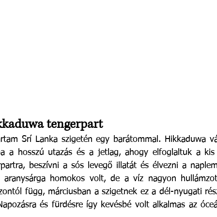
kkaduwa tengerpart
rtam Srí Lanka szigetén egy barátommal. Hikkaduwa vár
ba a hosszú utazás és a jetlag, ahogy elfoglaltuk a kis
partra, beszívni a sós levegő illatát és élvezni a naple
t aranysárga homokos volt, de a víz nagyon hullámzott
zontól függ, márciusban a szigetnek ez a dél-nyugati rész
apozásra és fürdésre így kevésbé volt alkalmas az óceá