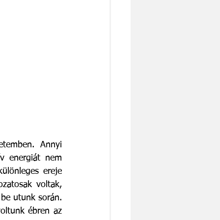
etemben. Annyi 
v energiát nem 
lönleges ereje 
zatosak voltak, 
 be utunk során. 
oltunk ébren az 