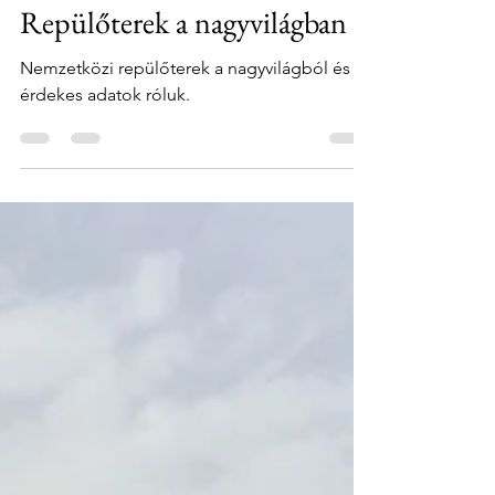
Szabó Petronella
2020. máj. 26.
3 perc olvasás
Repülőterek a nagyvilágban
Nemzetközi repülőterek a nagyvilágból és
érdekes adatok róluk.