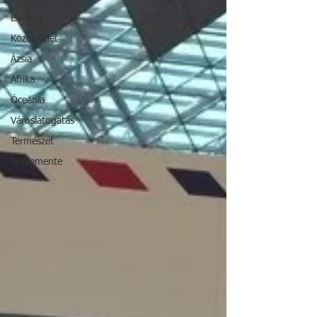
Európa
Közel-Kelet
Ázsia
Afrika
Óceánia
Városlátogatás
Természet
Naplemente