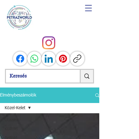
Élménybeszámolók
Közel-Kelet
Utazás
Külföld
Belföld