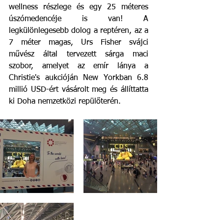
wellness részlege és egy 25 méteres 
úszómedencéje is van! A 
legkülönlegesebb dolog a reptéren, az a 
7 méter magas, Urs Fisher svájci 
művész által tervezett sárga maci 
szobor, amelyet az emír lánya a 
Christie's aukcióján New Yorkban 6.8 
millió USD-ért vásárolt meg és állíttatta 
ki Doha nemzetközi repülőterén. 