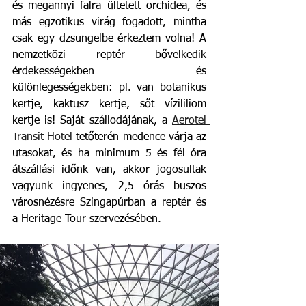
és megannyi falra ültetett orchidea, és 
más egzotikus virág fogadott, mintha 
csak egy dzsungelbe érkeztem volna! A 
nemzetközi reptér bővelkedik 
érdekességekben és 
különlegességekben: pl. van botanikus 
kertje, kaktusz kertje, sőt vízililiom 
kertje is! Saját szállodájának, a 
Aerotel 
Transit Hotel 
tetőterén medence várja az 
utasokat, és ha minimum 5 és fél óra 
átszállási időnk van, akkor jogosultak 
vagyunk ingyenes, 2,5 órás buszos 
városnézésre Szingapúrban a reptér és 
a Heritage Tour szervezésében.   