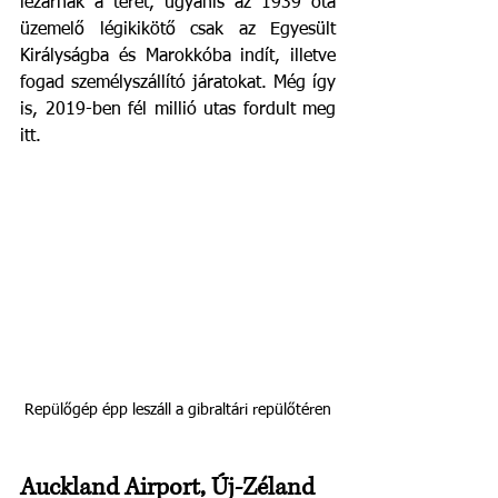
lezárnák a teret, ugyanis az 1939 óta 
üzemelő légikikötő csak az Egyesült 
Királyságba és Marokkóba indít, illetve 
fogad személyszállító járatokat. Még így 
is, 2019-ben fél millió utas fordult meg 
itt. 
Repülőgép épp leszáll a gibraltári repülőtéren
Auckland Airport, Új-Zéland