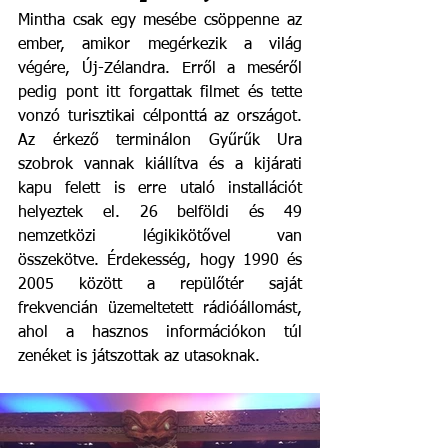
Mintha csak egy mesébe csöppenne az 
ember, amikor megérkezik a világ 
végére, Új-Zélandra. Erről a meséről 
pedig pont itt forgattak filmet és tette 
vonzó turisztikai célponttá az országot. 
Az érkező terminálon Gyűrűk Ura 
szobrok vannak kiállítva és a kijárati 
kapu felett is erre utaló installációt 
helyeztek el. 26 belföldi és 49 
nemzetközi légikikötővel van 
összekötve. Érdekesség, hogy 1990 és 
2005 között a repülőtér saját 
frekvencián üzemeltetett rádióállomást, 
ahol a hasznos információkon túl 
zenéket is játszottak az utasoknak. 