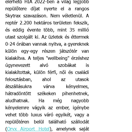
elérhető HIA 2022-ben a világ legjobb 
repülőtere díjat nyerte el a rangos 
Skytrax szavazáson. Nem véletlenül. A 
reptér 2.200 hektáros területen fekszik, 
és eddig évente több, mint 35 millió 
utast szolgált ki. Az üzletek és éttermek 
0-24 órában vannak nyitva, a gyereknek 
külön egy-egy részen játszótér van 
kialakítva. A teljes "wellbeing" érzéshez 
úgynevezett alvó szobákat is 
kialakítottak, külön férfi, női és családi 
felosztásban, ahol az utasok 
átszállásukra várva kényelmes, 
hátradöntött székeken pihenhetnek, 
aludhatnak. Ha még nagyobb 
kényelemre vágyik az ember, igénybe 
vehet több luxus váró egyikét, vagy a 
repülőtéren belül található szállodát 
(
Oryx Airport Hotel
), amelynek saját 