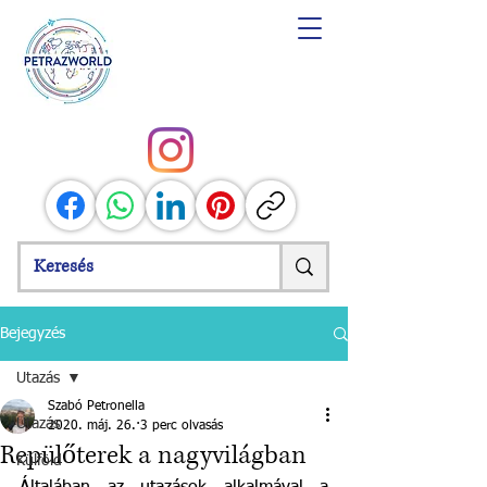
Bejegyzés
Utazás
Szabó Petronella
Utazás
2020. máj. 26.
3 perc olvasás
Repülőterek a nagyvilágban
Külföld