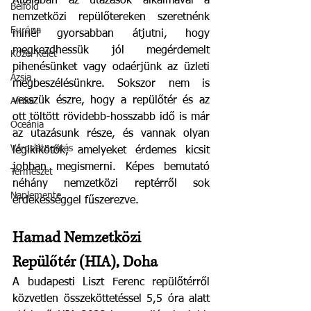
Általában az utazások alkalmával a 
Belföld
nemzetközi repülőtereken szeretnénk 
Európa
minél gyorsabban átjutni, hogy 
megkezdhessük jól megérdemelt 
Közel-Kelet
pihenésünket vagy odaérjünk az üzleti 
Ázsia
megbeszélésünkre. Sokszor nem is 
vesszük észre, hogy a repülőtér és az 
Afrika
ott töltött rövidebb-hosszabb idő is már 
Óceánia
az utazásunk része, és vannak olyan 
Városlátogatás
légikikötők, amelyeket érdemes kicsit 
jobban megismerni. Képes bemutató 
Természet
néhány nemzetközi reptérről sok 
Naplemente
érdekességgel fűszerezve. 
Hamad Nemzetközi 
Repülőtér (HIA), Doha
A budapesti Liszt Ferenc repülőtérről 
közvetlen összeköttetéssel 5,5 óra alatt 