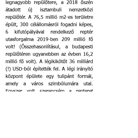
legnagyobb repülőtere, a 2018 őszén 
átadott új isztambuli nemzetközi 
repülőtér. A 76,5 millió m2-es területre 
épült, 300 célállomásról fogadni képes, 
6 kifutópályával rendelkező reptér 
utasforgalma 2019-ben 209 millió fő 
volt! (Összehasonlításul, a budapesti 
repülőtéren ugyanebben az évben 16,2 
millió fő volt). A légikikötőt 36 milliárd 
(!) USD-ból építették fel. A légi irányító 
központ épülete egy tulipánt formál, 
amely a város szimbólumára utal. 
Egyszer volt szerencsém a repteret 
személyesen is megnézni, és olyan 
hatalmas volt, hogy szó szerint 20 perc 
gyaloglásba tellett, mire a kapun 
kijutottam és a taxikhoz értem. 