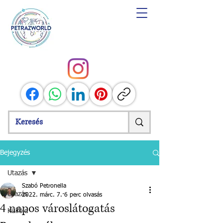
Bejegyzés
Utazás
Szabó Petronella
Utazás
2022. márc. 7.
6 perc olvasás
4 napos városlátogatás
Külföld