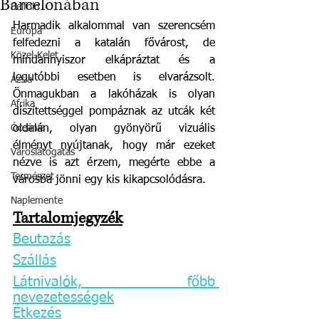
Barcelonában
Belföld
Harmadik alkalommal van szerencsém 
Európa
felfedezni a katalán fővárost, de 
Közel-Kelet
mindannyiszor elkápráztat és a 
legutóbbi esetben is elvarázsolt. 
Ázsia
Önmagukban a lakóházak is olyan 
Afrika
díszítettséggel pompáznak az utcák két 
Óceánia
oldalán, olyan gyönyörű vizuális 
élményt nyújtanak, hogy már ezeket 
Városlátogatás
nézve is azt érzem, megérte ebbe a 
Természet
városba jönni egy kis kikapcsolódásra.
Naplemente
Tartalomjegyzék
Beutazás
Szállás
Látnivalók, főbb 
nevezetességek
Étkezés