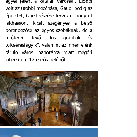
egyet jelent a katalán várossal. Előbbi 
volt az utóbbi mecénása, Gaudi pedig az 
épületet, Güell részére tervezte, hogy itt 
lakhasson. Kicsit szegényes a belső 
berendezése az egyes szobáknak, de a 
tetőtéren lévő "kis gombák és 
tölcséresfagyik", valamint az innen elénk 
táruló városi panoráma miatt megéri 
kifizetni a  12 eurós belépőt.