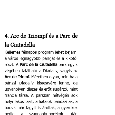
4. Arc de Triompf és a Parc de 
la Ciutadella
Kellemes félnapos program lehet bejárni 
a város legnagyobb parkját és a kikötői 
részt. A 
Parc de la Ciutadella
 park egyik 
végében található a Diadalív, vagyis az 
Arc de Triomf. 
Méretben olyan, mintha a 
párizsi Diadalív kistestvére lenne, de 
ugyanolyan díszes és erőt sugárzó, mint 
francia társa. A parkban hétvégén sok 
helyi lakos lazít, a fiatalok bandáznak, a 
bácsik már fagyit is árultak, a gyerekek 
pedig a szappanbuborékok után 