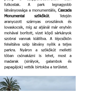
futkostak. A park legnagyobb 
látványossága a monumentális, 
Cascada 
Monumental szökőkút
. Tetején 
aranyozott szárnyas oroszlánok és 
lovaskocsik, míg az aljánál már enyhén 
mohával borított, vizet köpő sárkányok 
szobrai vannak kiállítva. A lépcsőkön 
felsétálva szép látvány nyílik a teljes 
parkra. Nyáron a szökőkút melletti 
tóban csónakázni is lehet, most a 
madarak (sirályok, galambok és 
papagájok) vették birtokba a területet. 