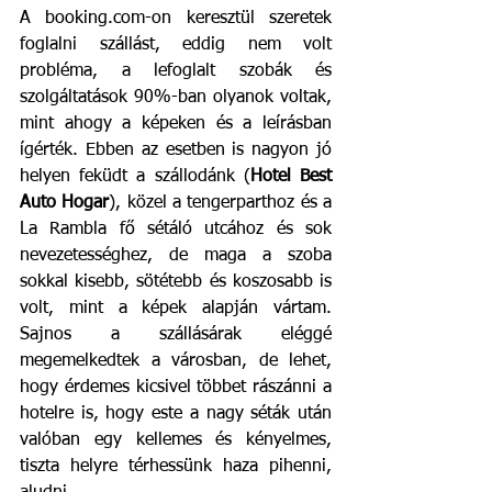
A booking.com-on keresztül szeretek 
foglalni szállást, eddig nem volt 
probléma, a lefoglalt szobák és 
szolgáltatások 90%-ban olyanok voltak, 
mint ahogy a képeken és a leírásban 
ígérték. Ebben az esetben is nagyon jó 
helyen feküdt a szállodánk (
Hotel Best 
Auto Hogar
), közel a tengerparthoz és a 
La Rambla fő sétáló utcához és sok 
nevezetességhez, de maga a szoba 
sokkal kisebb, sötétebb és koszosabb is 
volt, mint a képek alapján vártam. 
Sajnos a szállásárak eléggé 
megemelkedtek a városban, de lehet, 
hogy érdemes kicsivel többet rászánni a 
hotelre is, hogy este a nagy séták után 
valóban egy kellemes és kényelmes, 
tiszta helyre térhessünk haza pihenni, 