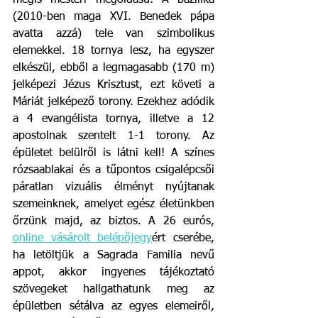
mégis mesteri megoldású. A bazilika 
(2010-ben maga XVI. Benedek pápa 
avatta azzá) tele van szimbolikus 
elemekkel. 18 tornya lesz, ha egyszer 
elkészül, ebből a legmagasabb (170 m) 
jelképezi Jézus Krisztust, ezt követi a 
Máriát jelképező torony. Ezekhez adódik 
a 4 evangélista tornya, illetve a 12 
apostolnak szentelt 1-1 torony. Az 
épületet belülről is látni kell! A színes 
rózsaablakai és a tűpontos csigalépcsői 
páratlan vizuális élményt nyújtanak 
szemeinknek, amelyet egész életünkben 
őrzünk majd, az biztos. A 26 eurós, 
online vásárolt belépőjegy
ért cserébe, 
ha letöltjük a Sagrada Familia nevű 
appot, akkor ingyenes tájékoztató 
szövegeket hallgathatunk meg az 
épületben sétálva az egyes elemeiről, 