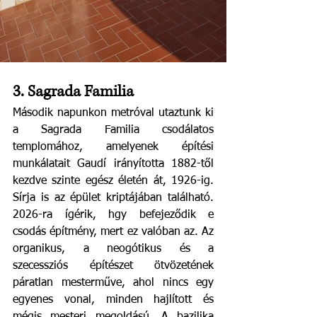
3. Sagrada Familia
Második napunkon metróval utaztunk ki 
a Sagrada Familia csodálatos 
templomához, amelyenek építési 
munkálatait Gaudí irányította 1882-től 
kezdve szinte egész életén át, 1926-ig. 
Sírja is az épület kriptájában található.  
2026-ra ígérik, hgy befejeződik e 
csodás építmény, mert ez valóban az. Az 
organikus, a neogótikus és a 
szecessziós építészet ötvözetének 
páratlan mesterműve, ahol nincs egy 
egyenes vonal, minden hajlított és 