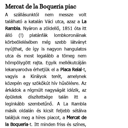
Mercat de la Boqueria piac
A szállásunktól nem messze volt 
található a katalán Váci utca, azaz a 
La 
Rambla
. Nyáron a zöldellő, 1851 óta itt 
álló (!) platánfák lombkoronáinak 
körbeölelésében még szebb látványt 
nyújthat, de így is nagyon hangulatos 
utca és most legalább a tömeg nem 
hömpölygött rajta. Egyik mellékutcáján 
lekanyarodva érhetjük el a 
Placa Reial
-t, 
vagyis a Királyok terét, amelynek 
közepén egy szökőkút hív hűsölésre. Az 
árkádok a régmúlt nagyságát idézik, az 
épületek díszítettsége talán itt a 
leginkább szembetűnő. A La Rambla 
másik oldalán és kicsit feljebb sétálva 
találjuk meg a híres piacot, a 
Mercat de 
la Boqueria
-t. Itt minden friss és színes, 