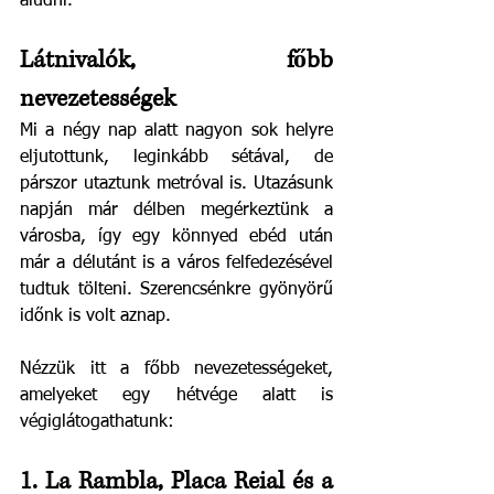
aludni. 
Látnivalók, főbb 
nevezetességek
Mi a négy nap alatt nagyon sok helyre 
eljutottunk, leginkább sétával, de 
párszor utaztunk metróval is. Utazásunk 
napján már délben megérkeztünk a 
városba, így egy könnyed ebéd után 
már a délutánt is a város felfedezésével 
tudtuk tölteni. Szerencsénkre gyönyörű 
időnk is volt aznap. 
Nézzük itt a főbb nevezetességeket, 
amelyeket egy hétvége alatt is 
végiglátogathatunk:
1. La Rambla, Placa Reial és a 