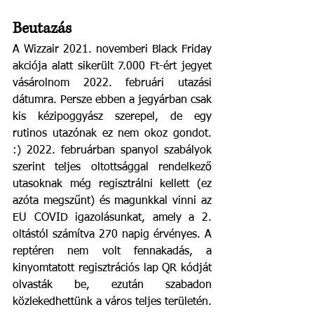
Beutazás
A Wizzair 2021. novemberi Black Friday 
akciója alatt sikerült 7.000 Ft-ért jegyet 
vásárolnom 2022. februári utazási 
dátumra. Persze ebben a jegyárban csak 
kis kézipoggyász szerepel, de egy 
rutinos utazónak ez nem okoz gondot. 
:) 2022. februárban spanyol szabályok 
szerint teljes oltottsággal rendelkező 
utasoknak még regisztrálni kellett (ez 
azóta megszűnt) és magunkkal vinni az 
EU COVID igazolásunkat, amely a 2. 
oltástól számítva 270 napig érvényes. A 
reptéren nem volt fennakadás, a 
kinyomtatott regisztrációs lap QR kódját 
olvasták be, ezután szabadon 
közlekedhettünk a város teljes területén. 